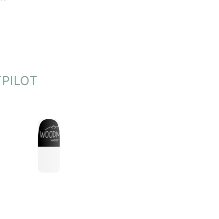
en, um die Qualität und den Vintage-Stil zu bewahren
PILOT
net
ge-Look, der jedes Outfit aufwertet
ung in Tirol, in Zusammenarbeit mit sozialen Einrichtungen