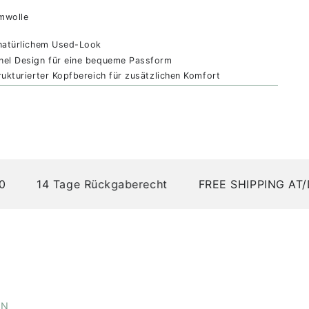
mwolle
 natürlichem Used-Look
nel Design für eine bequeme Passform
rukturierter Kopfbereich für zusätzlichen Komfort
hirm für optimalen Sonnenschutz
er für Atmungsaktivität
rschluss mit Schnalle im Messing-Effekt, aus dem gleichen
14 Tage Rückgaberecht
FREE SHIPPING AT/DE on
ung:
gestellt in China
kt in Tirol, Österreich, in Zusammenarbeit mit der
ätte
EN