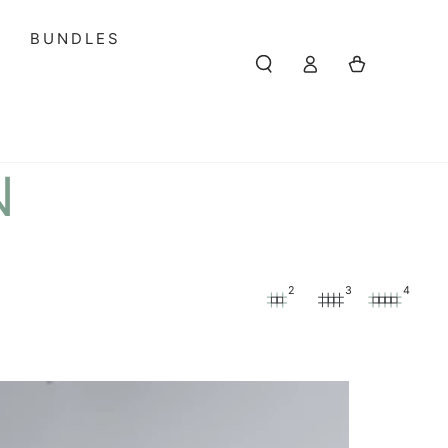
S
BUNDLES
Einloggen
Warenkorb
N
2
3
4