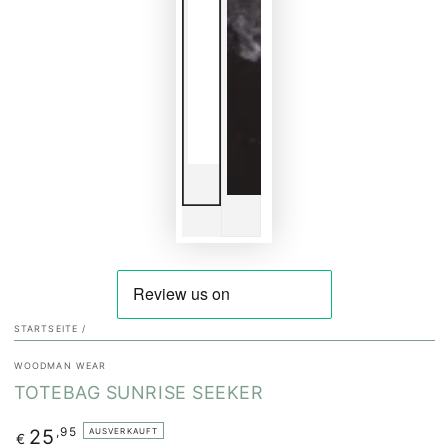
STARTSEITE
/
WOODMAN WEAR
TOTEBAG SUNRISE SEEKER
Regulärer
,95
25
AUSVERKAUFT
€