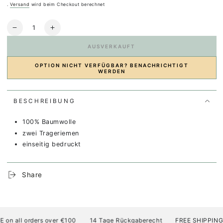
Preis
.
Versand
wird beim Checkout berechnet
Anzahl
Verringere
Erhöhe
die
die
AUSVERKAUFT
Menge
Menge
für
für
OPTION NICHT VERFÜGBAR? BENACHRICHTIGT
Totebag
Totebag
WERDEN
Sunrise
Sunrise
seeker
seeker
BESCHREIBUNG
100% Baumwolle
zwei Trageriemen
einseitig bedruckt
Share
n all orders over €100
14 Tage Rückgaberecht
FREE SHIPPING AT