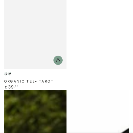
Weiß
Schwarz
ORGANIC TEE- TAROT
/
Regulärer
39
,95
€
Preis