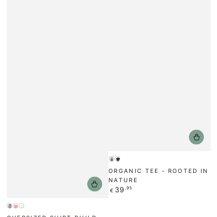
Grün
Schwarz
ORGANIC TEE - ROOTED IN
NATURE
Regulärer
39
,95
€
Preis
Flieder
Pink
Cream