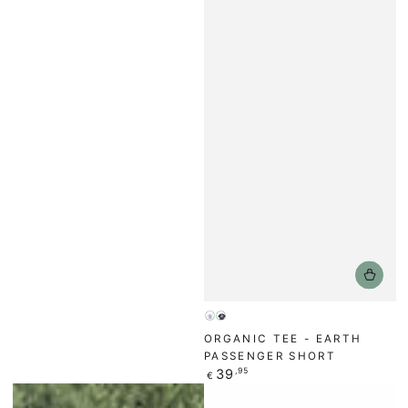
Weiß
Schwarz
ORGANIC TEE - EARTH
PASSENGER SHORT
Regulärer
39
,95
€
Preis