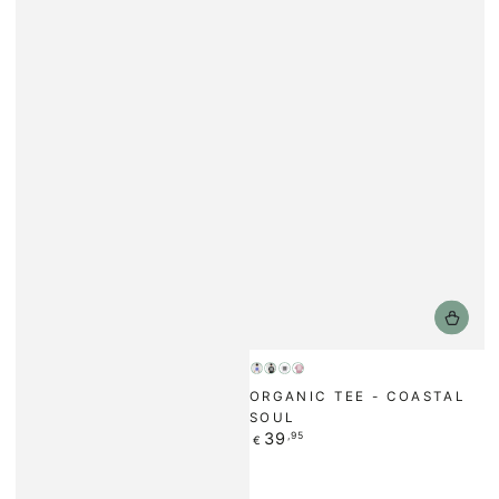
Weiß
Schwarz
Weiß
Lilac
ORGANIC TEE - COASTAL
/
dream
SOUL
Blau
Regulärer
39
,95
€
Preis