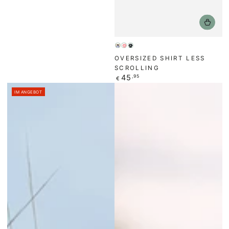
Flieder
Pink
Schwarz
OVERSIZED SHIRT LESS
Joi
SCROLLING
Regulärer
45
,95
€
Preis
IM ANGEBOT