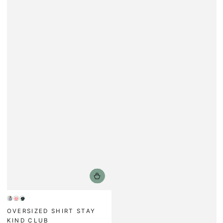
Flieder
Pink
Schwarz
OVERSIZED SHIRT STAY
Joi
KIND CLUB