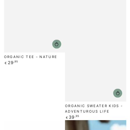
ORGANIC TEE - NATURE
Regulärer
29
,95
€
Preis
ORGANIC SWEATER KIDS -
ADVENTUROUS LIFE
Regulärer
39
,95
€
Preis