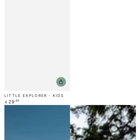
LITTLE EXPLORER - KIDS
Regulärer
29
,95
€
Preis