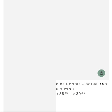
KIDS HOODIE - GOING AND
GROWING
Regulärer
35
39
,95
,95
€
€
Preis