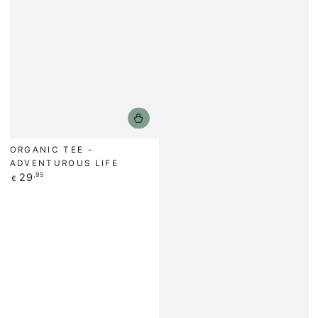
ORGANIC TEE -
ADVENTUROUS LIFE
Regulärer
29
,95
€
Preis