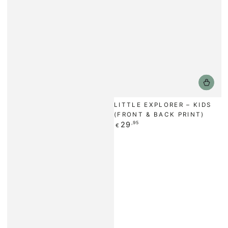
LITTLE EXPLORER – KIDS
(FRONT & BACK PRINT)
Regulärer
29
,95
€
Preis