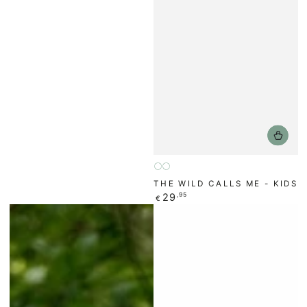
Flieder
Butter
THE WILD CALLS ME - KIDS
Regulärer
29
,95
€
Preis