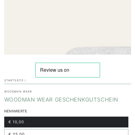
in
modal
aufmachen
STARTSEITE
/
WOODMAN WEAR
WOODMAN WEAR GESCHENKGUTSCHEIN
NENNWERTE
€ 10,00
Variante
ausverkauft
oder
nicht
€ 25,00