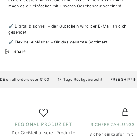
mach es dir einfacher mit unseren Geschenkgutscheinen!
✔ Digital & schnell – der Gutschein wird per E-Mail an dich
gesendet
✔ Flexibel einlösbar – für das gesamte Sortiment
(ausgenommen Versandkosten)
Share
✔ Individuell – mit persönlichem Geschenkcode
Einfach den gewünschten Betrag auswählen und Freude
on all orders over €100
14 Tage Rückgaberecht
FREE SHIPPING A
schenken!
REGIONAL PRODUZIERT
SICHERE ZAHLUNGS
Der Großteil unserer Produkte
Sicher einkaufen mit 