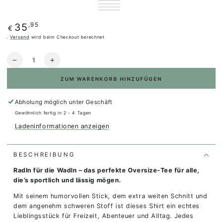
violet
ausverkauft
Black
Variante
ausverkauft
Forest
Variante
oder
ausverkauft
Olive
Variante
oder
green
ausverkauft
Purple
Variante
nicht
oder
ausverkauft
nicht
oder
ausverkauft
verfügbar
nicht
oder
verfügbar
nicht
oder
Regulärer
,95
35
verfügbar
nicht
€
verfügbar
nicht
verfügbar
Preis
verfügbar
.
Versand
wird beim Checkout berechnet
Anzahl
Verringere
Erhöhe
die
die
ZUM WARENKORB HINZUFÜGEN
Menge
Menge
für
für
NEW
NEW
Abholung möglich unter
Geschäft
Oversize
Oversize
Gewöhnlich fertig in 2 - 4 Tagen
Tee
Tee
Ladeninformationen anzeigen
Unisex
Unisex
-
-
radln
radln
BESCHREIBUNG
für
für
die
die
Radln für die Wadln – das perfekte Oversize-Tee für alle,
wadln.
wadln.
die’s sportlich und lässig mögen.
Mit seinem humorvollen Stick, dem extra weiten Schnitt und
dem angenehm schweren Stoff ist dieses Shirt ein echtes
Lieblingsstück für Freizeit, Abenteuer und Alltag. Jedes