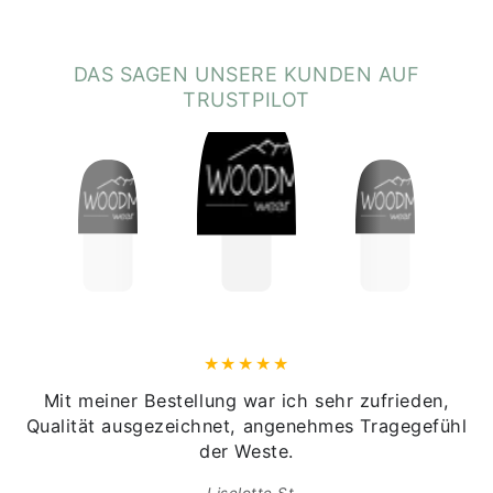
Besonderheiten:
• Cooler Stick-Spruch mit Tiroler Charme
DAS SAGEN UNSERE KUNDEN AUF
• Großzügiger Oversize-Fit für maximale Bewegungsfreiheit
TRUSTPILOT
• Hochwertige Veredelung in Tirol
Hinweise gemäß Online-Shop-Verordnung:
• Herkunftsland des Textils: Bangladesch
• Veredelung: Tirol, Österreich
• Größentabelle: Am letzten Bild zu finden
Mit meiner Bestellung war ich sehr zufrieden,
Qualität ausgezeichnet, angenehmes Tragegefühl
der Weste.
Liselotte St.