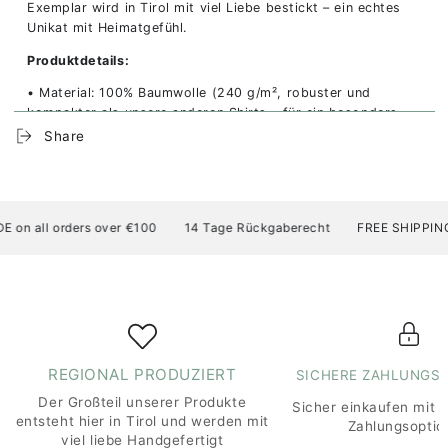
Exemplar wird in Tirol mit viel Liebe bestickt – ein echtes
Unikat mit Heimatgefühl.
Produktdetails:
• Material: 100% Baumwolle (240 g/m², robuster und
kompakter als unsere anderen Shirts – für ein besonders
hochwertiges Tragegefühl)
Share
• Passform: Oversize – wir empfehlen, eine Nummer kleiner
zu wählen; bitte Größentabelle am letzten Bild beachten
• Stick: „Radln für die Wadln“ – hochwertig gestickt in Tirol
n all orders over €100
14 Tage Rückgaberecht
FREE SHIPPING AT
• Eigenschaften: Weich, langlebig, besonders lässig
• Produktion: Fair hergestellt in Bangladesch; Bestickung in
Tirol, Österreich
• Farben: In mehreren Farben erhältlich (siehe Auswahl)
• Pflegehinweise: Maschinenwäsche bei 30 °C, auf links
REGIONAL PRODUZIERT
SICHERE ZAHLUNGS
drehen, nicht trocknergeeignet
Der Großteil unserer Produkte
Sicher einkaufen mit 
entsteht hier in Tirol und werden mit
Zahlungsoptio
viel liebe Handgefertigt