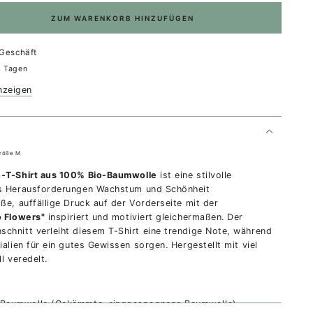
ZUM WARENKORB HINZUFÜGEN
Geschäft
4 Tagen
nzeigen
Größe M
n-T-Shirt aus 100% Bio-Baumwolle
ist eine stilvolle
ss Herausforderungen Wachstum und Schönheit
ße, auffällige Druck auf der Vorderseite mit der
o Flowers"
inspiriert und motiviert gleichermaßen. Der
chnitt verleiht diesem T-Shirt eine trendige Note, während
ialien für ein gutes Gewissen sorgen. Hergestellt mit viel
ll veredelt.
-Baumwolle (Gekämmte, ringgesponnene Baumwolle)