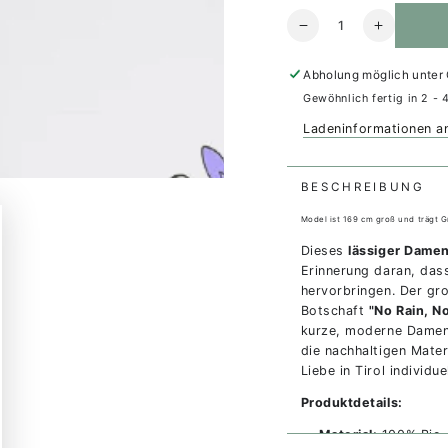
Anzahl
Verringere
Erhöhe
die
die
Menge
Menge
Abholung möglich unter
für
für
Gewöhnlich fertig in 2 - 
Organic
Organic
Tee
Tee
Ladeninformationen a
short
short
-
-
no
no
BESCHREIBUNG
rain,
rain,
Model ist 169 cm groß und trägt 
no
no
flowers
flowers
Dieses
lässiger Dame
Erinnerung daran, da
hervorbringen. Der gro
Botschaft
"No Rain, N
kurze, moderne Damens
die nachhaltigen Mater
Liebe in Tirol individue
Produktdetails:
Material:
100% Bio