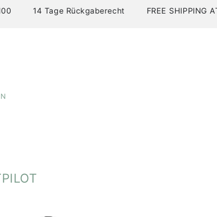
ndet wurden.
14 Tage Rückgaberecht
FREE SHIPPING AT/DE o
ne-Shop-Verordnung:
extils:
Bangladesch
 Österreich
EN
PILOT