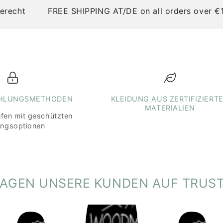
Tierversuche verwe
ht
FREE SHIPPING AT/DE on all orders over €100
Hinweise gemäß Onli
Herkunftsland des T
Veredelung:
Tirol,
AHLUNGSMETHODEN
KLEIDUNG AUS ZERTIFIZIERT
MATERIALIEN
ufen mit geschützten
ungsoptionen
SAGEN UNSERE KUNDEN AUF TRUST