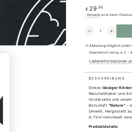
oder
nicht
Regulärer
,95
29
verfügbar
€
Preis
.
Versand
wird beim Checkou
Anzahl
Verringere
Erhöhe
die
die
Menge
Menge
Abholung möglich unter
für
für
Gewöhnlich fertig in 2 - 
Organic
Organic
Tee
Tee
Ladeninformationen a
-
-
NATURE
NATURE
BESCHREIBUNG
Dieses
lässiger Kinde
Naturliebhaber und En
Vorderseite und einem 
Botschaft
"Nature"
– 
Umwelt. Hergestellt au
in Tirol individuell ver
Produktdetails: