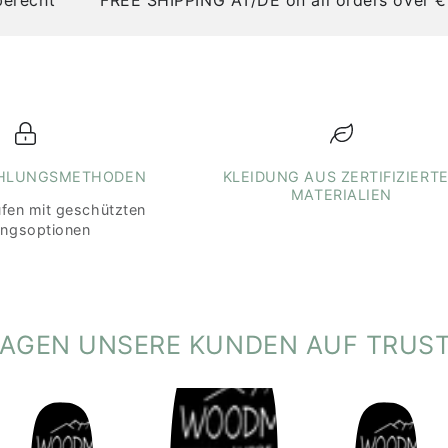
Tierversuche verwe
Hinweise gemäß Onli
Herkunftsland des T
Veredelung:
Tirol,
AHLUNGSMETHODEN
KLEIDUNG AUS ZERTIFIZIERT
MATERIALIEN
ufen mit geschützten
ungsoptionen
SAGEN UNSERE KUNDEN AUF TRUST