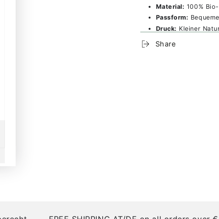
Material:
100% Bio
Passform:
Bequemer
Druck:
Kleiner Natu
Eigenschaften:
Wei
Share
Produktion:
Fair he
Österreich
Pflegehinweise:
Ma
trocknergeeignet
Besonderheiten:
Kleiner Druck vorne
Nachhaltige Materia
Hochwertige Veredel
Perfekt für aktive 
Zertifizierungen:
GOTS (Global Organ
biologisch und ohne
OEKO-TEX Standar
Schadstoffen ist.
PETA-Approved Ve
ht
FREE SHIPPING AT/DE on all orders over €100