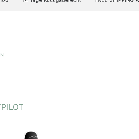
ndet wurden.
ne-Shop-Verordnung:
extils:
Bangladesch
 Österreich
EN
PILOT