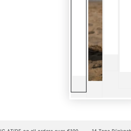
DE on all orders over €100
14 Tage Rückgaberec