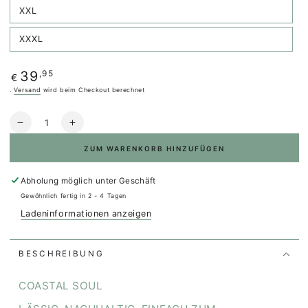
oder
nicht
XXL
Variante
verfügbar
ausverkauft
oder
nicht
XXXL
Variante
verfügbar
ausverkauft
oder
nicht
Regulärer
,95
39
verfügbar
€
Preis
.
Versand
wird beim Checkout berechnet
Anzahl
Verringere
Erhöhe
die
die
ZUM WARENKORB HINZUFÜGEN
Menge
Menge
für
für
Organic
Organic
Abholung möglich unter
Geschäft
Tee
Tee
Gewöhnlich fertig in 2 - 4 Tagen
-
-
Ladeninformationen anzeigen
coastal
coastal
soul
soul
BESCHREIBUNG
COASTAL SOUL