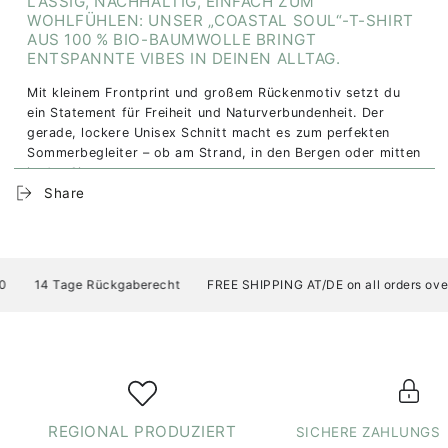
LÄSSIG, NACHHALTIG, EINFACH ZUM
WOHLFÜHLEN: UNSER „COASTAL SOUL“-T-SHIRT
AUS 100 % BIO-BAUMWOLLE BRINGT
ENTSPANNTE VIBES IN DEINEN ALLTAG.
Mit kleinem Frontprint und großem Rückenmotiv setzt du
ein Statement für Freiheit und Naturverbundenheit. Der
gerade, lockere Unisex Schnitt macht es zum perfekten
Sommerbegleiter – ob am Strand, in den Bergen oder mitten
in der City.
Share
Fair produziert und in Tirol mit Liebe veredelt – für alle mit
Küstenherz und Fernweh im Gepäck.
Produktdetails:
14 Tage Rückgaberecht
FREE SHIPPING AT/DE on all orders over 
Material:
100% Bio-Baumwolle (Gekämmte,
ringgesponnene Baumwolle)
Passform:
lässiger gerader Unisex Schnitt
Druck:
Kleiner Druck vorne, Großer Druck hinten
Eigenschaften:
Weich, atmungsaktiv und hautfreundlich
Produktion:
Fair hergestellt in Bangladesch; Veredelung
(Druck) in Tirol, Österreich
REGIONAL PRODUZIERT
SICHERE ZAHLUNGS
Farben:
In mehreren Farben erhältlich (siehe Auswahl)