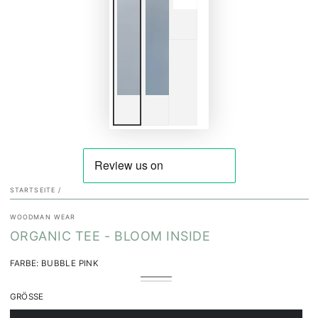
STARTSEITE
/
WOODMAN WEAR
ORGANIC TEE - BLOOM INSIDE
FARBE:
BUBBLE PINK
Bubble
Variante
Weiß
Variante
Pink
ausverkauft
ausverkauft
oder
GRÖSSE
oder
nicht
nicht
verfügbar