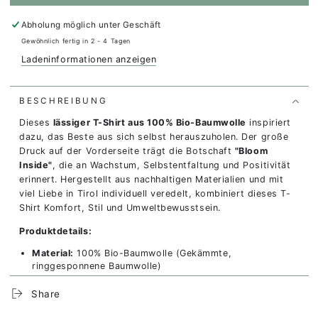
für
für
Organic
Organic
Abholung möglich unter
Geschäft
Tee
Tee
-
-
Gewöhnlich fertig in 2 - 4 Tagen
Bloom
Bloom
Ladeninformationen anzeigen
inside
inside
BESCHREIBUNG
Dieses
lässiger T-Shirt aus 100% Bio-Baumwolle
inspiriert
dazu, das Beste aus sich selbst herauszuholen. Der große
Druck auf der Vorderseite trägt die Botschaft
"Bloom
Inside"
, die an Wachstum, Selbstentfaltung und Positivität
erinnert. Hergestellt aus nachhaltigen Materialien und mit
viel Liebe in Tirol individuell veredelt, kombiniert dieses T-
Shirt Komfort, Stil und Umweltbewusstsein.
Produktdetails:
Material:
100% Bio-Baumwolle (Gekämmte,
ringgesponnene Baumwolle)
Passform:
Bequemer Schnitt, Unisex
Share
Druck:
Großes Bloom Inside-Design auf der Vorderseite
Eigenschaften:
Weich, atmungsaktiv und hautfreundlich