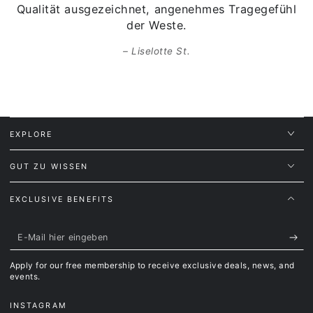
Hochwertige Veredelung direkt in den Tiroler Alpen
Qualität ausgezeichnet, angenehmes Tragegefühl
der Weste.
Zertifizierungen:
GOTS (Global Organic Textile Standard):
Sicherstellung,
Liselotte St.
dass die Baumwolle biologisch und ohne Einsatz von
schädlichen Chemikalien angebaut wird.
OEKO-TEX Standard 100:
Gewährleistet, dass das
Material frei von Schadstoffen ist.
PETA-Approved Vegan:
Garantie, dass keine tierischen
Produkte oder Tierversuche verwendet wurden.
EXPLORE
Hinweise gemäß Online-Shop-Verordnung:
GUT ZU WISSEN
Herkunftsland des Textils:
Bangladesch
Veredelung:
Tirol, Österreich
EXCLUSIVE BENEFITS
E-
Mail
Apply for our free membership to receive exclusive deals, news, and
hier
events.
eingeben
INSTAGRAM