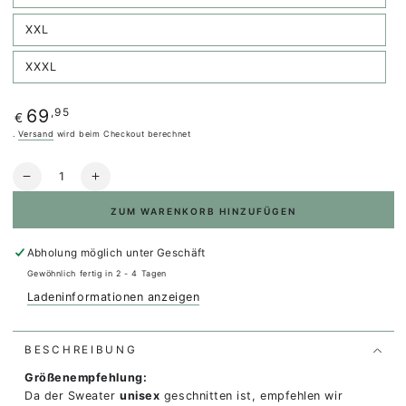
verfügbar
ausverkauft
oder
nicht
XXL
Variante
verfügbar
ausverkauft
oder
nicht
XXXL
Variante
verfügbar
ausverkauft
oder
nicht
Regulärer
,95
69
verfügbar
€
Preis
.
Versand
wird beim Checkout berechnet
Anzahl
Verringere
Erhöhe
die
die
ZUM WARENKORB HINZUFÜGEN
Menge
Menge
für
für
Organic
Organic
Abholung möglich unter
Geschäft
Sweater
Sweater
Gewöhnlich fertig in 2 - 4 Tagen
sunshine
sunshine
Ladeninformationen anzeigen
living
living
BESCHREIBUNG
Größenempfehlung:
Da der Sweater
unisex
geschnitten ist, empfehlen wir