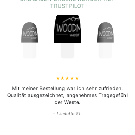
TRUSTPILOT
GOTS (Global Organic Textile Standard):
Sicherstellung,
dass die Baumwolle biologisch und ohne Einsatz von
schädlichen Chemikalien angebaut wird.
OEKO-TEX Standard 100:
Gewährleistet, dass das
Material frei von Schadstoffen ist.
PETA-Approved Vegan:
Garantie, dass keine tierischen
Produkte oder Tierversuche verwendet wurden.
Hinweise gemäß Online-Shop-Verordnung:
Herkunftsland des Textils:
Bangladesch
Veredelung:
Tirol, Österreich
Mit meiner Bestellung war ich sehr zufrieden,
Qualität ausgezeichnet, angenehmes Tragegefühl
der Weste.
Liselotte St.