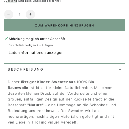
verfügbar
.
Versand
wird beim Checkout berechnet
Anzahl
Verringere
Erhöhe
die
die
ZUM WARENKORB HINZUFÜGEN
Menge
Menge
für
für
Organic
Organic
Abholung möglich unter
Geschäft
Sweater
Sweater
Gewöhnlich fertig in 2 - 4 Tagen
Kids
Kids
Ladeninformationen anzeigen
-
-
Nature
Nature
BESCHREIBUNG
Dieser
lässiger Kinder-Sweater aus 100% Bio-
Baumwolle
ist ideal für kleine Naturliebhaber. Mit einem
dezenten kleinen Druck auf der Vorderseite und einem
großen, auffälligen Design auf der Rückseite trägt er die
Botschaft
"Nature"
– eine Hommage an die Schönheit und
Bedeutung unserer Umwelt. Der Sweater wird aus
hochwertigen, nachhaltigen Materialien gefertigt und mit
viel Liebe in Tirol individuell veredelt.