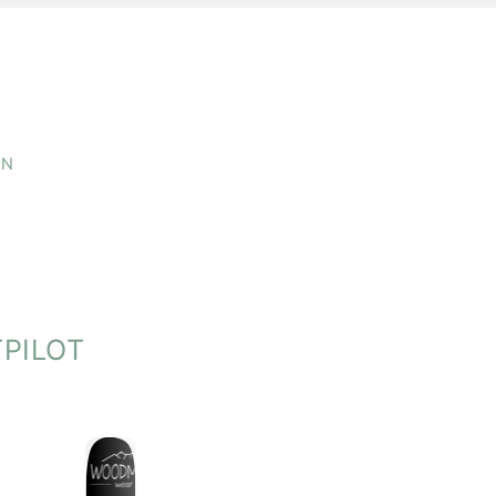
ei 30 °C
EN
er geben
PILOT
rstellung und soziale Verantwortung setzen wir auf
n und kurze Transportwege.