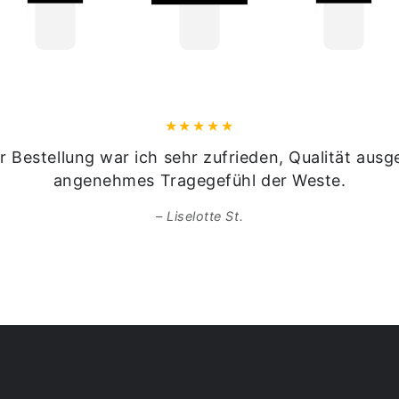
Warnhinweise:
Von offenen Flamme
r Bestellung war ich sehr zufrieden, Qualität ausg
angenehmes Tragegefühl der Weste.
Hinweise gemäß Onli
Liselotte St.
Herkunftsland:
Tiro
Hersteller:
Woodman
Adresse:
Ausserweg
Kontakt:
office
@wo