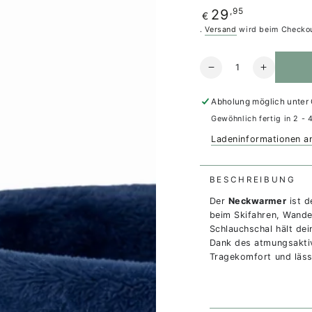
Regulärer
,95
29
€
Preis
.
Versand
wird beim Checkou
Anzahl
Verringere
Erhöhe
die
die
Menge
Menge
Abholung möglich unter
für
für
Gewöhnlich fertig in 2 - 
Neckwarmer
Neckwar
blue
blue
Ladeninformationen a
BESCHREIBUNG
Der
Neckwarmer
ist d
beim Skifahren, Wander
Schlauchschal hält de
Dank des atmungsaktiv
Tragekomfort und läss