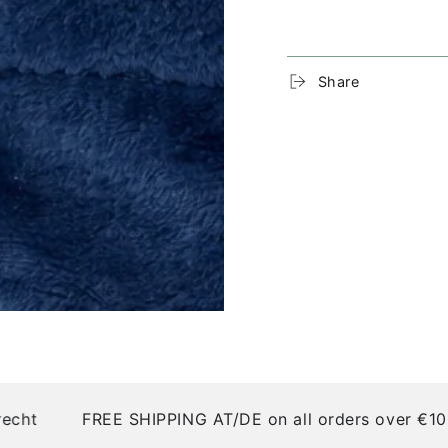
Produktdetails:
Share
Material:
100% recy
Design:
Vielseitig einse
Dehnbares Mater
Unisex – für Dam
Produktion:
Hergestellt in Tirol, 
Werkstätte. So unterst
aus der Region.
FREE SHIPPING AT/DE on all orders over €100