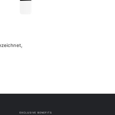
n fernhalten.
ezeichnet,
ne-Shop-Verordnung:
l, Österreich
 Wear / Patrizia Holzmann
 8a, 6145 Navis, Österreich
odmanwear
.com
EXCLUSIVE BENEFITS