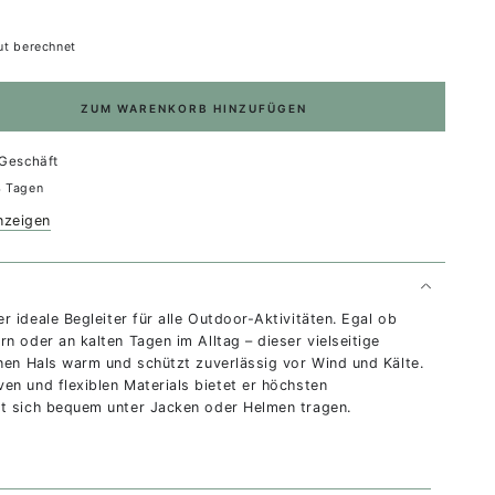
t berechnet
ZUM WARENKORB HINZUFÜGEN
Geschäft
4 Tagen
mer
nzeigen
er ideale Begleiter für alle Outdoor-Aktivitäten. Egal ob
n oder an kalten Tagen im Alltag – dieser vielseitige
inen Hals warm und schützt zuverlässig vor Wind und Kälte.
en und flexiblen Materials bietet er höchsten
t sich bequem unter Jacken oder Helmen tragen.