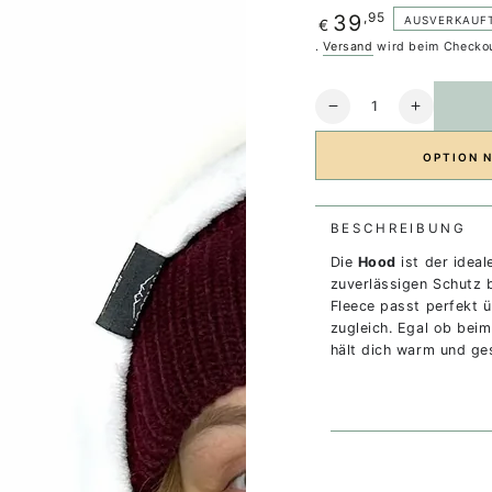
Regulärer
,95
39
AUSVERKAUF
€
Preis
.
Versand
wird beim Checkou
Anzahl
Verringere
Erhöhe
die
die
Menge
Menge
OPTION 
für
für
Hood
Hood
white
white
BESCHREIBUNG
Die
Hood
ist der idea
zuverlässigen Schutz 
Fleece passt perfekt ü
zugleich. Egal ob bei
hält dich warm und ge