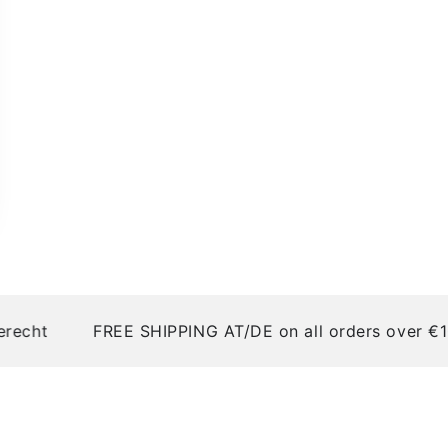
Nachhaltigkeit:
Eco-friendly Packa
Planeten zu schütze
Warnhinweise:
Erstickungsgefahr:
cht
FREE SHIPPING AT/DE on all orders over €100
gefährlich für Kinde
Flammgefahr:
Von o