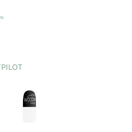
EN
ei 30 °C
net
PILOT
ne-Shop-Verordnung:
estellt in Tirol, Österreich
 Wear / Patrizia Holzmann
 8a, 6145 Navis, Österreich
odmanwear
.com