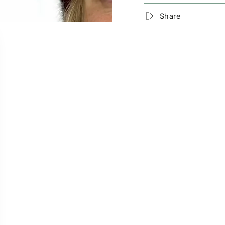
Produktdetails:
Share
Material:
Hauptmaterial: 1
Kordel:
100% Bau
Design:
Unisex, One Size
Vielseitig einset
Funktionalität:
Schützt zuverläs
Angenehmes Trag
Produktion:
Unsere
Hoods
werden i
besonderem Fokus auf 