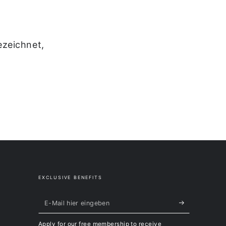
ezeichnet,
EXCLUSIVE BENEFITS
E-
Mail
Apply for our free membership to receive