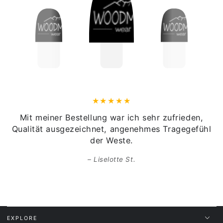
Herstellerinformationen:
Hersteller:
Woodman Wear / Patrizia Holzmann
Adresse:
Ausserweg 8a/ 6145 Navis
Kontakt:
office@woodmanwear.com
Mit meiner Bestellung war ich sehr zufrieden,
Qualität ausgezeichnet, angenehmes Tragegefühl
der Weste.
Liselotte St.
EXPLORE