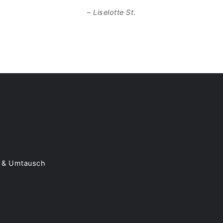
Herstellerinformation
Liselotte St.
Hersteller:
Woodman
Adresse:
Ausserwe
Kontakt:
office@w
 & Umtausch