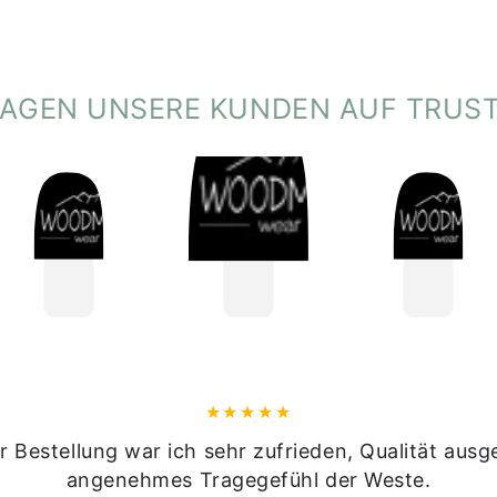
SAGEN UNSERE KUNDEN AUF TRUST
Warnhinweise:
Vor Feuer und hohe
Pflege:
Handwäsche wird empfo
erhalten.
r Bestellung war ich sehr zufrieden, Qualität ausg
angenehmes Tragegefühl der Weste.