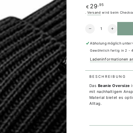
Regulärer
,95
29
€
Preis
.
Versand
wird beim Checkou
Anzahl
Verringere
Erhöhe
die
die
Menge
Menge
Abholung möglich unter
für
für
Gewöhnlich fertig in 2 - 
Beanie
Beanie
Oversize
Oversize
Ladeninformationen a
black
black
BESCHREIBUNG
Das
Beanie Oversize
mit nachhaltigem Ansp
Material bietet es opt
Alltag.