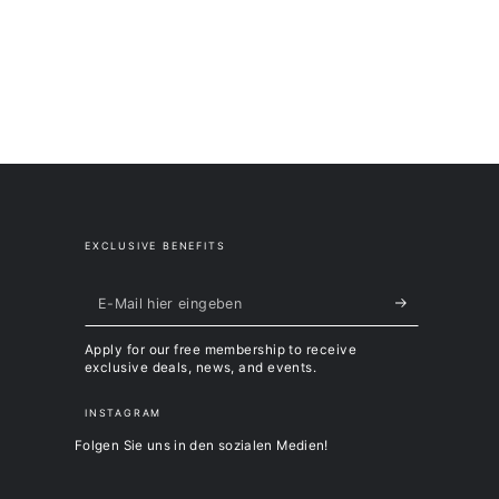
en:
 Wear / Patrizia Holzmann
g 8a/ 6145 Navis
oodmanwear.com
EXCLUSIVE BENEFITS
E-
Mail
Apply for our free membership to receive
hier
exclusive deals, news, and events.
eingeben
INSTAGRAM
Folgen Sie uns in den sozialen Medien!