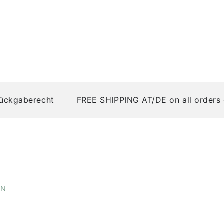
ster, 47% Polyacryl, 1% Elasthan
hält mindestens 50% recycelten Polyester, hergestellt aus
 recycelte PET-Flaschen)
einlagiger Strick für eine lässige Oversize-Passform
t für maximalen Tragekomfort
gaberecht
FREE SHIPPING AT/DE on all orders ove
d in Tirol veredelt ( Druck, Etzikett Logo, Stick)
kate:
EN
icht den Anforderungen des
Global Recycled Standard