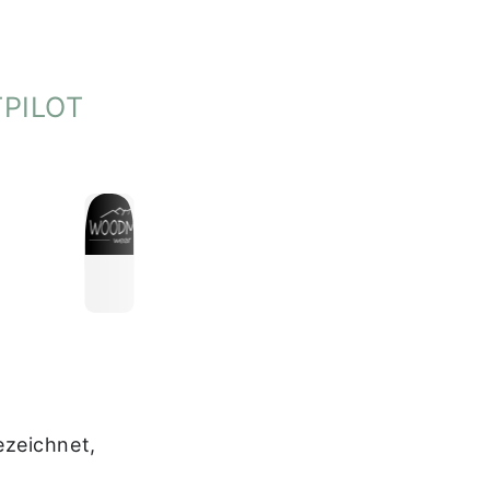
PILOT
n Temperaturen fernhalten.
hlen, um die Qualität und den Komfort des Materials zu
ezeichnet,