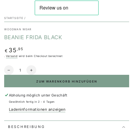
STARTSEITE
/
WOODMAN WEAR
BEANIE FRIDA BLACK
Regulärer
,95
35
€
Preis
.
Versand
wird beim Checkout berechnet
Anzahl
Verringere
Erhöhe
die
die
ZUM WARENKORB HINZUFÜGEN
Menge
Menge
für
für
Beanie
Beanie
Abholung möglich unter
Geschäft
Frida
Frida
Gewöhnlich fertig in 2 - 4 Tagen
Black
Black
Ladeninformationen anzeigen
BESCHREIBUNG