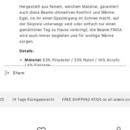
Hergestellt aus feinem, weichem Material, garantiert
euch diese Beanie ultimativen Komfort und Wärme.
Egal, ob ihr einen Spaziergang im Schnee macht, auf
der Skipiste unterwegs seid oder einfach nur einen
gemütlichen Tag zu Hause verbringt, die Beanie FRIDA
wird euch immer begleiten und für wohlige Wärme
sorgen.
Details:
Material:
53% Polyester / 33% Nylon / 10% Acrylic
/ 4% Elastane
Nachhaltigkeit:
Hergestellt mit 100% GRS-
Share
zertifiziertem recyceltem Polyester, zertifiziert
durch Control Union (CU811033). Enthält
mindestens 50% recyceltes Material.
Design:
Doppellagiger Strick aus luxuriös weichem
Garn für maximalen Tragekomfort
14 Tage Rückgaberecht
FREE SHIPPING AT/DE on all orders over
Veredelt in Tirol:
Dieses Produkt wird in China hergestellt und in Tirol
veredelt (bestickt, bedruckt, Logo-Etikett).
Nachhaltigkeitszertifikate: