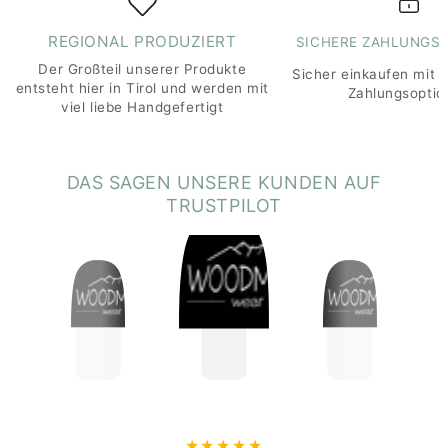
GRS (Global Recycled Standard):
Für die
REGIONAL PRODUZIERT
SICHERE ZAHLUNGS
Verwendung von recycelten Materialien und
umweltfreundliche Produktion zertifiziert.
Der Großteil unserer Produkte
Sicher einkaufen mit 
entsteht hier in Tirol und werden mit
Zahlungsoptio
Hinweise:
viel liebe Handgefertigt
Nicht geeignet für Kinder unter 3 Jahren
(Erstickungsgefahr durch kleine Teile).
Vor Feuer und hohen Temperaturen fernhalten.
DAS SAGEN UNSERE KUNDEN AUF
Pflege:
TRUSTPILOT
Handwäsche wird empfohlen, um die Qualität des
Beanies langfristig zu erhalten.