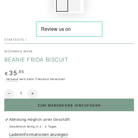
STARTSEITE
/
WOODMAN WEAR
BEANIE FRIDA BISCUIT
Regulärer
,95
35
€
Preis
.
Versand
wird beim Checkout berechnet
Anzahl
Verringere
Erhöhe
die
die
ZUM WARENKORB HINZUFÜGEN
Menge
Menge
für
für
Beanie
Beanie
Abholung möglich unter
Geschäft
Frida
Frida
Gewöhnlich fertig in 2 - 4 Tagen
Biscuit
Biscuit
Ladeninformationen anzeigen