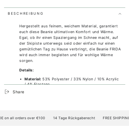
BESCHREIBUNG
Hergestellt aus feinem, weichem Material, garantiert
euch diese Beanie ultimativen Komfort und Wärme.
Egal, ob ihr einen Spaziergang im Schnee macht, auf
der Skipiste unterwegs seid oder einfach nur einen
gemütlichen Tag zu Hause verbringt, die Beanie FRIDA
wird euch immer begleiten und für wohlige Wärme
sorgen.
Details:
Material:
53% Polyester / 33% Nylon / 10% Acrylic
/ 4% Elastane
Nachhaltigkeit:
Hergestellt mit 100% GRS-
Share
zertifiziertem recyceltem Polyester, zertifiziert
durch Control Union (CU811033). Enthält
mindestens 50% recyceltes Material.
Design:
Doppellagiger Strick aus luxuriös weichem
Garn für maximalen Tragekomfort
 all orders over €100
14 Tage Rückgaberecht
FREE SHIPPING AT/
Veredelt in Tirol: