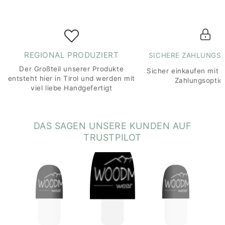
Dieses Produkt wird in China hergestellt und in Tirol
veredelt (bestickt, bedruckt, Logo-Etikett).
Nachhaltigkeitszertifikate:
GRS (Global Recycled Standard):
Für die
REGIONAL PRODUZIERT
SICHERE ZAHLUNGS
Verwendung von recycelten Materialien und
umweltfreundliche Produktion zertifiziert.
Der Großteil unserer Produkte
Sicher einkaufen mit 
entsteht hier in Tirol und werden mit
Zahlungsoptio
Hinweise:
viel liebe Handgefertigt
Nicht geeignet für Kinder unter 3 Jahren
(Erstickungsgefahr durch kleine Teile).
Vor Feuer und hohen Temperaturen fernhalten.
DAS SAGEN UNSERE KUNDEN AUF
Pflege:
TRUSTPILOT
Handwäsche wird empfohlen, um die Qualität des
Beanies langfristig zu erhalten.