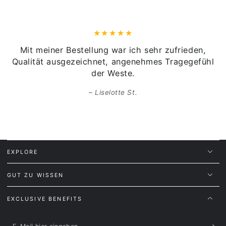
Mit meiner Bestellung war ich sehr zufrieden,
Qualität ausgezeichnet, angenehmes Tragegefühl
der Weste.
Liselotte St.
EXPLORE
GUT ZU WISSEN
EXCLUSIVE BENEFITS
E-