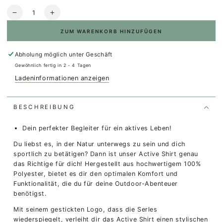
Anzahl
Verringere
Erhöhe
die
die
ZUM WARENKORB HINZUFÜGEN
Menge
Menge
für
für
Outdoor
Outdoor
Abholung möglich unter
Geschäft
Shirt
Shirt
Gewöhnlich fertig in 2 - 4 Tagen
Women
Women
Ladeninformationen anzeigen
BESCHREIBUNG
Dein perfekter Begleiter für ein aktives Leben!
Du liebst es, in der Natur unterwegs zu sein und dich
sportlich zu betätigen? Dann ist unser Active Shirt genau
das Richtige für dich! Hergestellt aus hochwertigem 100%
Polyester, bietet es dir den optimalen Komfort und
Funktionalität, die du für deine Outdoor-Abenteuer
benötigst.
Mit seinem gestickten Logo, dass die Serles
wiederspiegelt, verleiht dir das Active Shirt einen stylischen