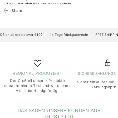
Look, der dich von der Masse abhebt.
Share
Dank der innovativen Active-dry Technologie sorgt das
Shirt dafür, dass du immer angenehm trocken bleibst. Es
transportiert Feuchtigkeit effektiv von deinem Körper weg
und ermöglicht eine optimale Luftzirkulation. So kannst du
dich voll und ganz auf dein Training konzentrieren, ohne
on all orders over €100
14 Tage Rückgaberecht
FREE SHIPPING A
dich von Schweiß oder Hitze beeinträchtigen zu lassen.
Das Active Shirt ist nicht nur funktional, sondern auch
langlebig. Es wurde speziell entwickelt, um den
Anforderungen eines aktiven Lebensstils standzuhalten.
Egal, wie intensiv deine sportlichen Aktivitäten sind, dieses
Shirt wird dich nicht im Stich lassen.
REGIONAL PRODUZIERT
SICHERE ZAHLUNGS
Also worauf wartest du noch? Hol dir jetzt unser Active
Der Großteil unserer Produkte
Sicher einkaufen mit 
Shirt und erlebe ein neues Level an Komfort und
entsteht hier in Tirol und werden mit
Zahlungsoptio
Performance bei deinen Outdoor-Abenteuern.
viel liebe Handgefertigt
DAS SAGEN UNSERE KUNDEN AUF
TRUSTPILOT